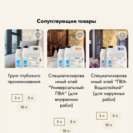
Сопутствующие товары
Грунт глубокого
Специализирова
Специализирова
проникновения
нный клей
нный клей "ПВА-
"Универсальный-
Водостойкий"
ПВА" (для
(для наружных
3 л
5 л
внутренних
работ)
работ)
10 л
3 л
5 л
3 л
5 л
10 л
10 л