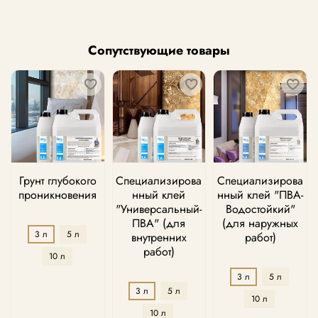
Сопутствующие товары
Грунт глубокого
Специализирова
Специализирова
проникновения
нный клей
нный клей "ПВА-
"Универсальный-
Водостойкий"
ПВА" (для
(для наружных
3 л
5 л
внутренних
работ)
работ)
10 л
3 л
5 л
3 л
5 л
10 л
10 л