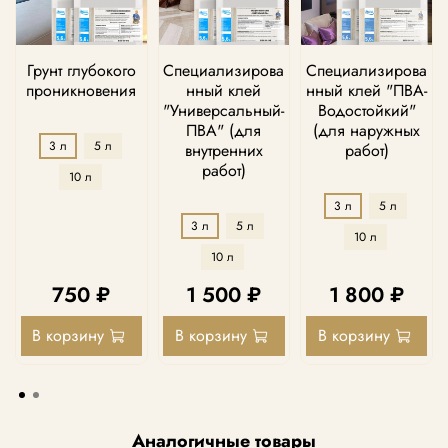
Грунт глубокого
Специализирова
Специализирова
проникновения
нный клей
нный клей "ПВА-
"Универсальный-
Водостойкий"
ПВА" (для
(для наружных
3 л
5 л
внутренних
работ)
работ)
10 л
3 л
5 л
3 л
5 л
10 л
10 л
750 ₽
1 500 ₽
1 800 ₽
В корзину
В корзину
В корзину
Аналогичные товары