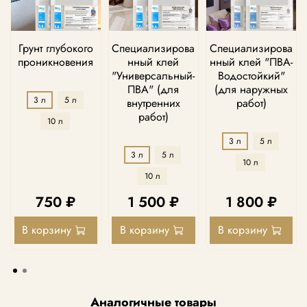
Грунт глубокого
Специализирова
Специализирова
проникновения
нный клей
нный клей "ПВА-
"Универсальный-
Водостойкий"
ПВА" (для
(для наружных
3 л
5 л
внутренних
работ)
работ)
10 л
3 л
5 л
3 л
5 л
10 л
10 л
750 ₽
1 500 ₽
1 800 ₽
В корзину
В корзину
В корзину
Аналогичные товары