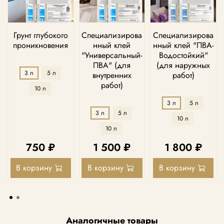
Грунт глубокого
Специализирова
Специализирова
проникновения
нный клей
нный клей "ПВА-
"Универсальный-
Водостойкий"
ПВА" (для
(для наружных
3 л
5 л
внутренних
работ)
работ)
10 л
3 л
5 л
3 л
5 л
10 л
10 л
750 ₽
1 500 ₽
1 800 ₽
В корзину
В корзину
В корзину
Аналогичные товары