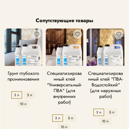
Сопутствующие товары
Грунт глубокого
Специализирова
Специализирова
проникновения
нный клей
нный клей "ПВА-
"Универсальный-
Водостойкий"
ПВА" (для
(для наружных
3 л
5 л
внутренних
работ)
работ)
10 л
3 л
5 л
3 л
5 л
10 л
10 л