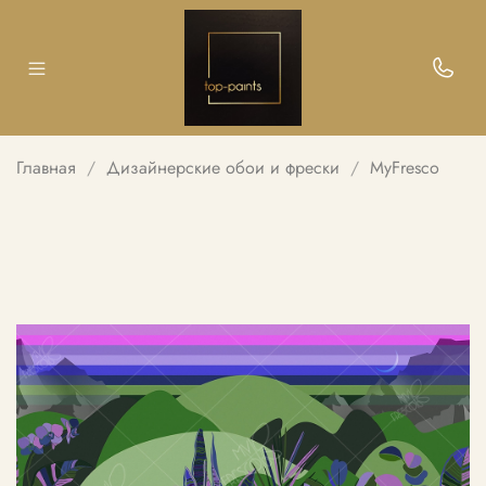
Главная
Дизайнерские обои и фрески
MyFresco