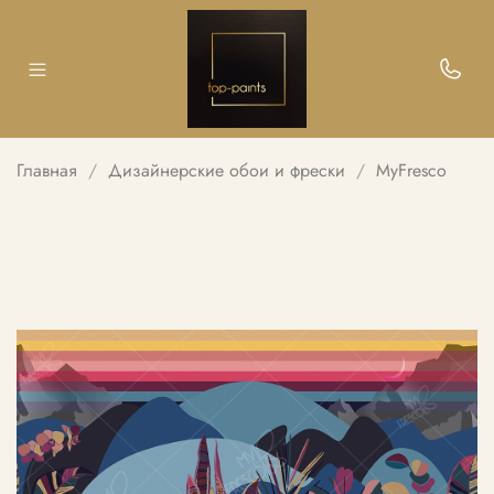
Главная
Дизайнерские обои и фрески
MyFresco