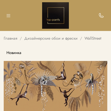
Главная
Дизайнерские обои и фрески
WallStreet
Новинка