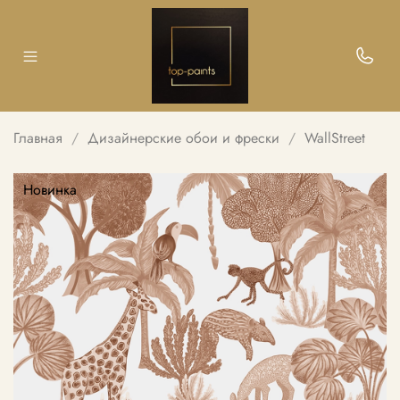
Главная
Дизайнерские обои и фрески
WallStreet
Новинка