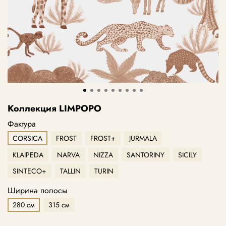
Коллекция LIMPOPO
Фактура
CORSICA
FROST
FROST+
JURMALA
KLAIPEDA
NARVA
NIZZA
SANTORINY
SICILY
SINTECO+
TALLIN
TURIN
Ширина полосы
280 см
315 см