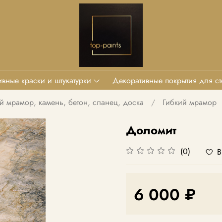
вные краски и штукатурки
Декоративные покрытия для ст
й мрамор, камень, бетон, сланец, доска
Гибкий мрамор
Доломит
(0)
В
6 000 ₽