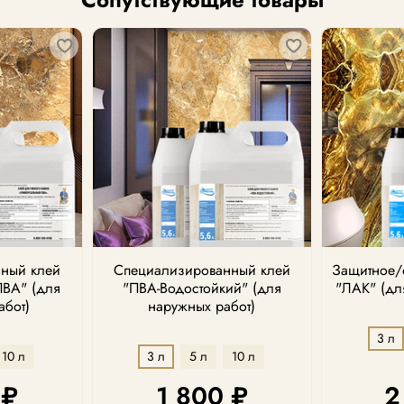
ный клей
Специализированный клей
Защитное/
ПВА" (для
"ПВА-Водостойкий" (для
"ЛАК" (дл
абот)
наружных работ)
3 л
10 л
3 л
5 л
10 л
 ₽
1 800 ₽
2