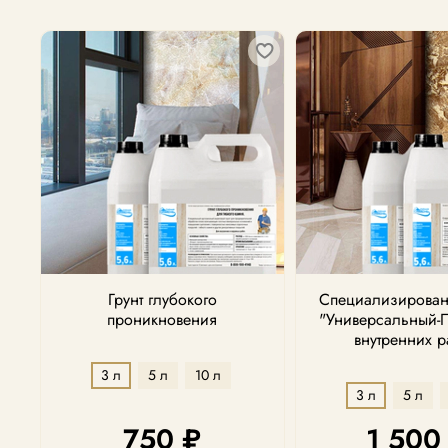
Грунт глубокого
Специализирован
проникновения
"Универсальный-
внутренних р
3 л
5 л
10 л
3 л
5 л
750 ₽
1 500