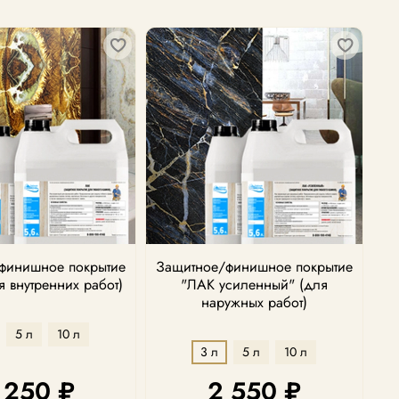
финишное покрытие
Защитное/финишное покрытие
я внутренних работ)
"ЛАК усиленный" (для
наружных работ)
5 л
10 л
3 л
5 л
10 л
 250 ₽
2 550 ₽