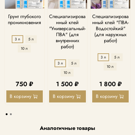
Грунт глубокого
Специализирова
Специализирова
проникновения
нный клей
нный клей "ПВА-
"Универсальный-
Водостойкий"
ПВА" (для
(для наружных
3 л
5 л
внутренних
работ)
работ)
10 л
3 л
5 л
3 л
5 л
10 л
10 л
750 ₽
1 500 ₽
1 800 ₽
В корзину
В корзину
В корзину
Аналогичные товары