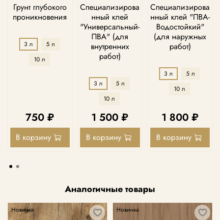
Грунт глубокого
Специализирова
Специализирова
проникновения
нный клей
нный клей "ПВА-
"Универсальный-
Водостойкий"
ПВА" (для
(для наружных
3 л
5 л
внутренних
работ)
работ)
10 л
3 л
5 л
3 л
5 л
10 л
10 л
750 ₽
1 500 ₽
1 800 ₽
В корзину
В корзину
В корзину
Аналогичные товары
Новинка
Новинка