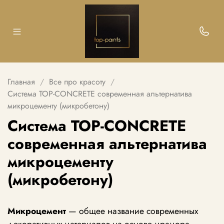
Главная
Все про красоту
Система TOP-CONCRETE современная альтернатива
микроцементу (микробетону)
Система TOP-CONCRETE
современная альтернатива
микроцементу
(микробетону)
Микроцемент
— общее название современных