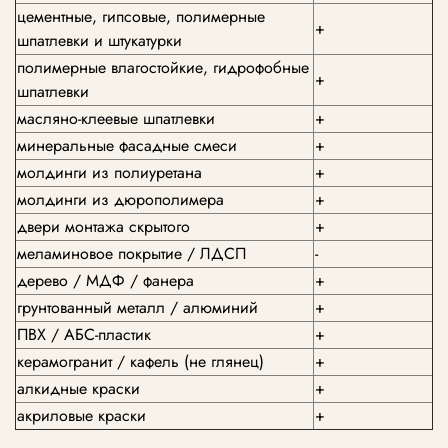
цементные, гипсовые, полимерные
+
шпатлевки и штукатурки
полимерные влагостойкие, гидрофобные
+
шпатлевки
масляно-клеевые шпатлевки
+
минеральные фасадные смеси
+
молдинги из полиуретана
+
молдинги из дюрополимера
+
двери монтажа скрытого
+
меламиновое покрытие / ЛДСП
-
дерево / МДФ / фанера
+
грунтованный металл / алюминий
+
ПВХ / АБС-пластик
+
керамогранит / кафель (не глянец)
+
алкидные краски
+
акриловые краски
+