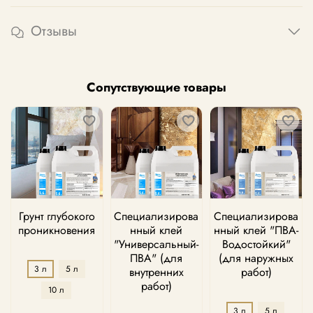
Отзывы
Сопутствующие товары
Грунт глубокого
Специализирова
Специализирова
проникновения
нный клей
нный клей "ПВА-
"Универсальный-
Водостойкий"
ПВА" (для
(для наружных
3 л
5 л
внутренних
работ)
работ)
10 л
3 л
5 л