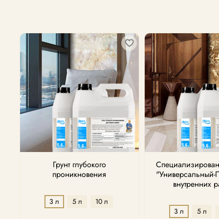
Грунт глубокого
Специализирован
проникновения
"Универсальный-
внутренних р
3 л
5 л
10 л
3 л
5 л