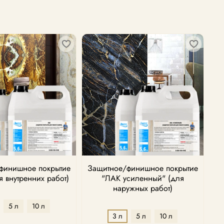
финишное покрытие
Защитное/финишное покрытие
я внутренних работ)
"ЛАК усиленный" (для
наружных работ)
5 л
10 л
3 л
5 л
10 л