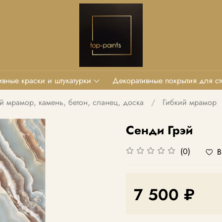
вные краски и штукатурки
Декоративные покрытия для ст
й мрамор, камень, бетон, сланец, доска
Гибкий мрамор
Сенди Грэй
(0)
В
7 500 ₽