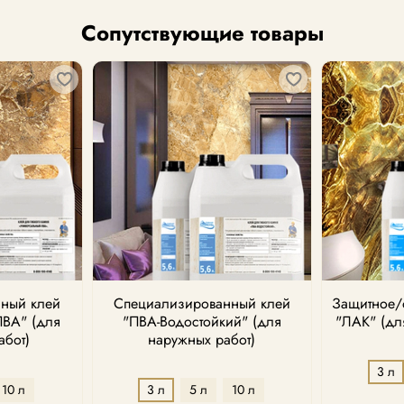
Сопутствующие товары
ный клей
Специализированный клей
Защитное/
ПВА" (для
"ПВА-Водостойкий" (для
"ЛАК" (дл
абот)
наружных работ)
3 л
10 л
3 л
5 л
10 л