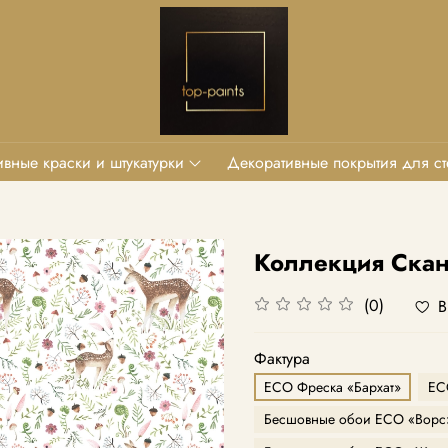
вные краски и штукатурки
Декоративные покрытия для ст
Коллекция Ска
(0)
В
Фактура
ECO Фреска «Бархат»
EC
Бесшовные обои ECO «Ворс