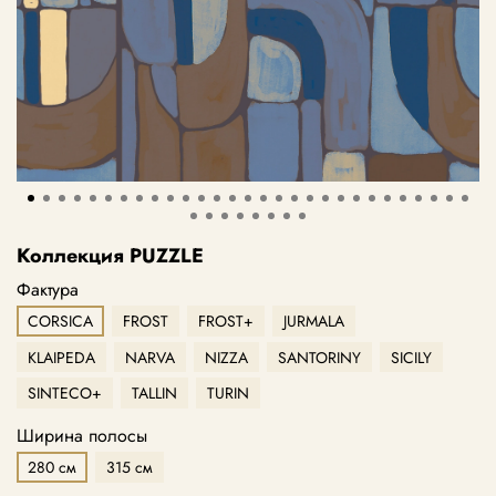
Коллекция PUZZLE
Фактура
CORSICA
FROST
FROST+
JURMALA
KLAIPEDA
NARVA
NIZZA
SANTORINY
SICILY
SINTECO+
TALLIN
TURIN
Ширина полосы
280 см
315 см