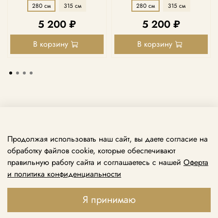
280 см
315 см
280 см
315 см
5 200 ₽
5 200 ₽
В корзину
В корзину
Продолжая использовать наш сайт, вы даете согласие на
обработку файлов cookie, которые обеспечивают
правильную работу сайта и соглашаетесь с нашей
Оферта
и политика конфиденциальности
Принимаем звонки ежедневно с 10:00 до 21:00
+7 969 138 74 79
Я принимаю
+7 495 888 49 79