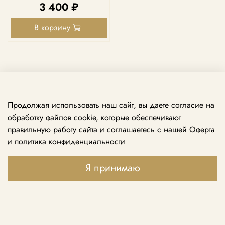
3 400 ₽
В корзину
Продолжая использовать наш сайт, вы даете согласие на
обработку файлов cookie, которые обеспечивают
правильную работу сайта и соглашаетесь с нашей
Оферта
и политика конфиденциальности
Принимаем звонки ежедневно с 10:00 до 21:00
+7 969 138 74 79
Я принимаю
+7 495 888 49 79