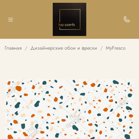
Главная
Дизайнерские обои и фрески
MyFresco