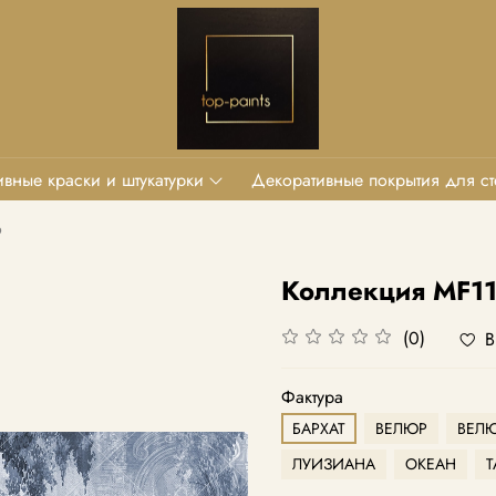
вные краски и штукатурки
Декоративные покрытия для ст
o
Коллекция MF1
(0)
В
Фактура
БАРХАТ
ВЕЛЮР
ВЕЛЮ
ЛУИЗИАНА
ОКЕАН
Т