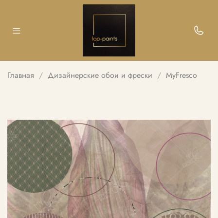
Главная
Дизайнерские обои и фрески
MyFresco