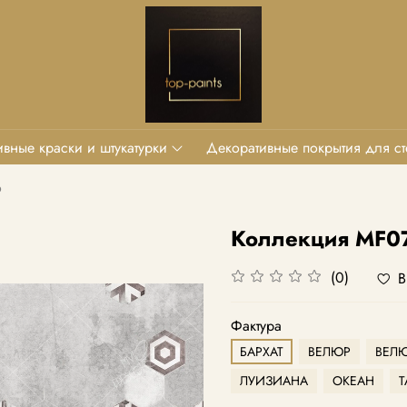
вные краски и штукатурки
Декоративные покрытия для ст
o
Коллекция MF0
(0)
В
Фактура
БАРХАТ
ВЕЛЮР
ВЕЛЮ
ЛУИЗИАНА
ОКЕАН
Т