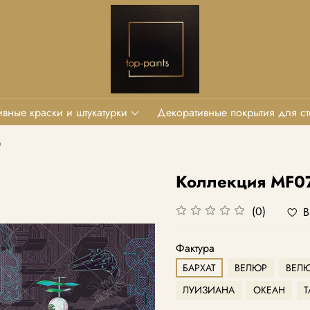
вные краски и штукатурки
Декоративные покрытия для ст
o
Коллекция MF0
(0)
В
Фактура
БАРХАТ
ВЕЛЮР
ВЕЛЮ
ЛУИЗИАНА
ОКЕАН
Т