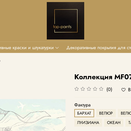
вные краски и штукатурки
Декоративные покрытия для ст
o
Коллекция MF0
(0)
В
Фактура
БАРХАТ
ВЕЛЮР
ВЕЛЮ
ЛУИЗИАНА
ОКЕАН
Т