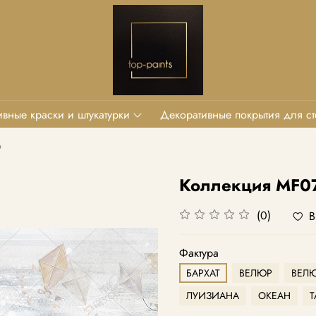
вные краски и штукатурки
Декоративные покрытия для ст
o
Коллекция MF0
(0)
В
Фактура
БАРХАТ
ВЕЛЮР
ВЕЛЮ
ЛУИЗИАНА
ОКЕАН
Т