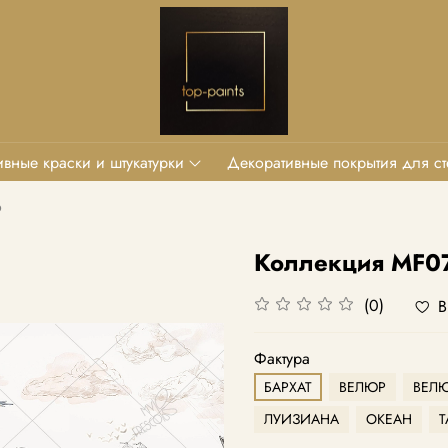
вные краски и штукатурки
Декоративные покрытия для ст
o
Коллекция MF0
(0)
В
Фактура
БАРХАТ
ВЕЛЮР
ВЕЛЮ
ЛУИЗИАНА
ОКЕАН
Т