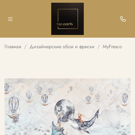
Главная
Дизайнерские обои и фрески
MyFresco