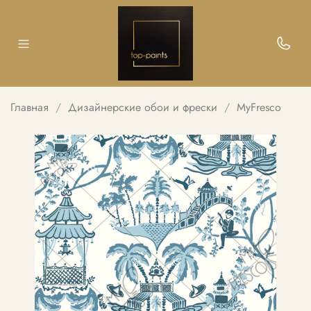
Главная
Дизайнерские обои и фрески
MyFresco