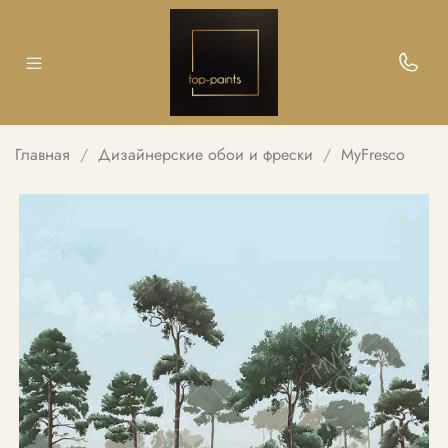
Главная
Дизайнерские обои и фрески
MyFresco