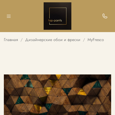
Главная
Дизайнерские обои и фрески
MyFresco