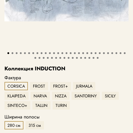
Коллекция INDUCTION
Фактура
CORSICA
FROST
FROST+
JURMALA
KLAIPEDA
NARVA
NIZZA
SANTORINY
SICILY
SINTECO+
TALLIN
TURIN
Ширина полосы
280 см
315 см