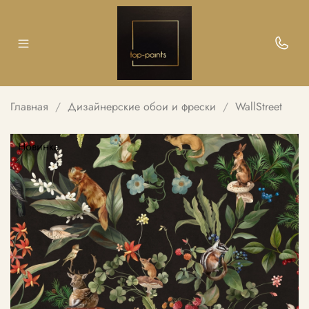
Главная
Дизайнерские обои и фрески
WallStreet
Новинка