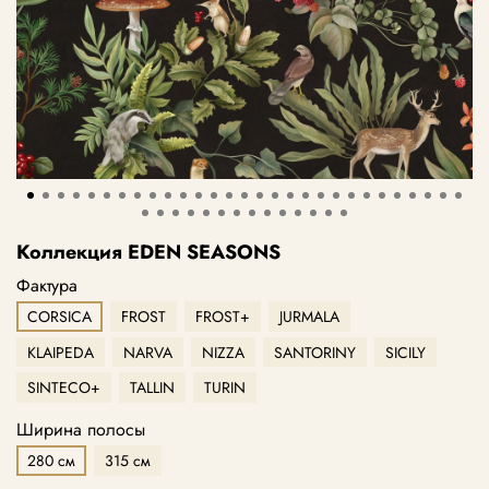
Коллекция EDEN SEASONS
Фактура
CORSICA
FROST
FROST+
JURMALA
KLAIPEDA
NARVA
NIZZA
SANTORINY
SICILY
SINTECO+
TALLIN
TURIN
Ширина полосы
280 см
315 см