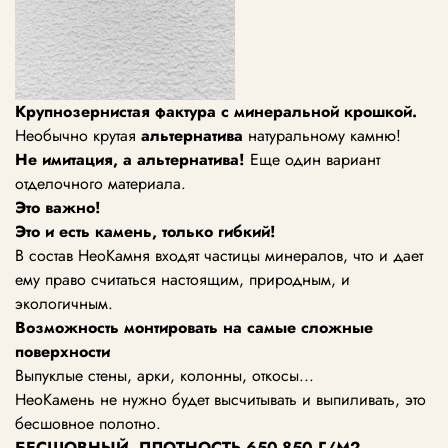
Крупнозернистая фактура с минеральной крошкой.
Необычно крутая
альтернатива
натуральному камню!
Не имитация, а альтернатива!
Еще один вариант
отделочного материала.
Это важно!
Это и есть камень, только гибкий!
В состав НеоКамня входят частицы минералов, что и дает
ему право считаться настоящим, природным, и
экологичным.
Возможность монтировать
на самые сложные
поверхности
Выпуклые стены, арки, колонны, откосы...
НеоКамень не нужно будет высчитывать и выпиливать, это
бесшовное полотно.
БЕСШОВНЫЙ, ПЛОТНОСТЬ
650-850
Г/М2