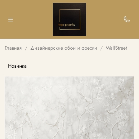
Главная
Дизайнерские обои и фрески
WallStreet
Новинка