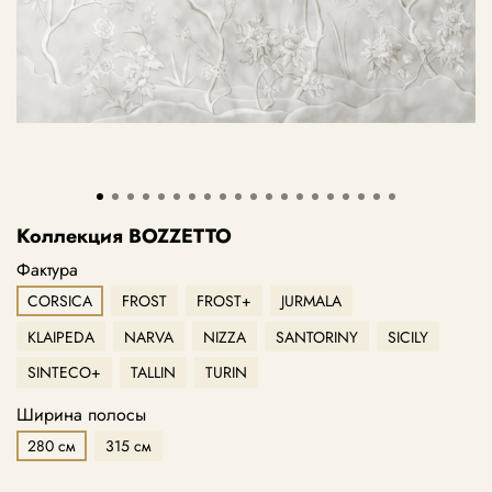
Коллекция BOZZETTO
Фактура
CORSICA
FROST
FROST+
JURMALA
KLAIPEDA
NARVA
NIZZA
SANTORINY
SICILY
SINTECO+
TALLIN
TURIN
Ширина полосы
280 см
315 см