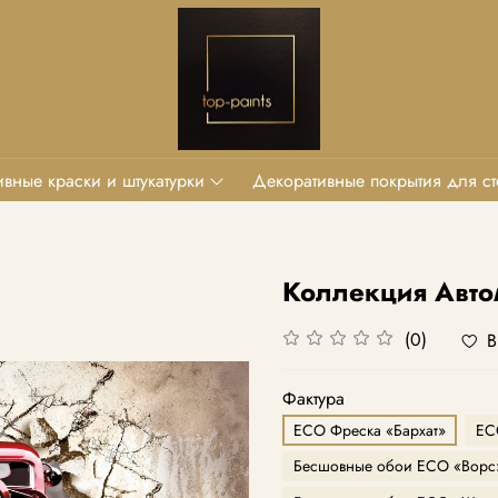
вные краски и штукатурки
Декоративные покрытия для ст
Коллекция Авт
(0)
В
Фактура
ECO Фреска «Бархат»
EC
Бесшовные обои ECO «Ворс