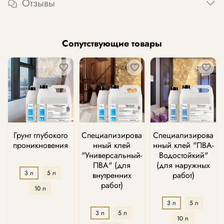
Отзывы
Сопутствующие товары
Грунт глубокого
Специализирова
Специализирова
проникновения
нный клей
нный клей "ПВА-
"Универсальный-
Водостойкий"
ПВА" (для
(для наружных
3 л
5 л
внутренних
работ)
работ)
10 л
3 л
5 л
3 л
5 л
10 л