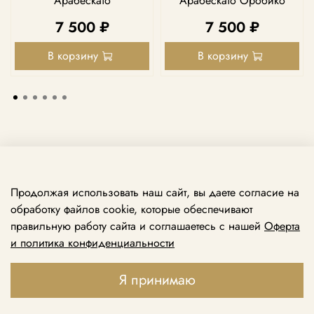
Арабескато
Арабескато Оробико
7 500 ₽
7 500 ₽
В корзину
В корзину
Продолжая использовать наш сайт, вы даете согласие на
обработку файлов cookie, которые обеспечивают
правильную работу сайта и соглашаетесь с нашей
Оферта
и политика конфиденциальности
Принимаем звонки ежедневно с 10:00 до 21:00
+7 969 138 74 79
Я принимаю
+7 495 888 49 79