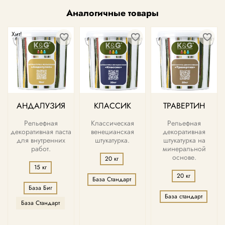
Аналогичные товары
Хит!
АНДАЛУЗИЯ
КЛАССИК
ТРАВЕРТИН
Рельефная
Классическая
Рельефная
декоративная паста
венецианская
декоративная
для внутренних
штукатурка.
штукатурка на
работ.
минеральной
основе.
20 кг
15 кг
20 кг
База Стандарт
База Биг
База стандарт
База Стандарт