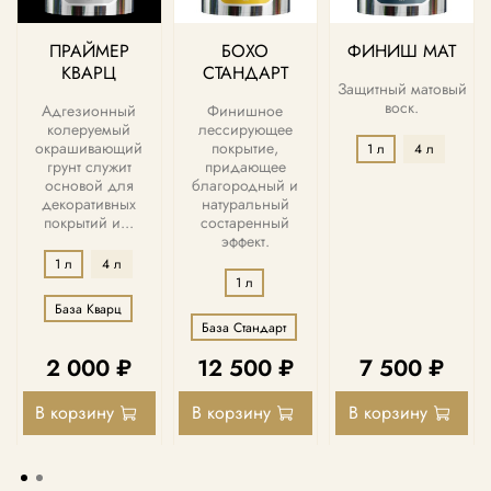
ПРАЙМЕР
БОХО
ФИНИШ МАТ
КВАРЦ
СТАНДАРТ
Защитный матовый
воск.
Адгезионный
Финишное
колеруемый
лессирующее
окрашивающий
покрытие,
1 л
4 л
грунт служит
придающее
основой для
благородный и
декоративных
натуральный
покрытий и...
состаренный
эффект.
1 л
4 л
1 л
База Кварц
База Стандарт
2 000 ₽
12 500 ₽
7 500 ₽
В корзину
В корзину
В корзину